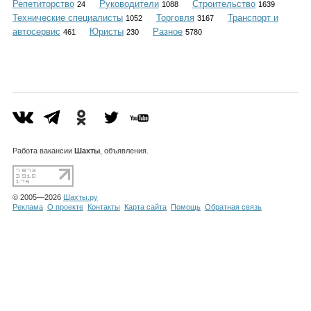
Репетиторство
Руководители
Строительство
Каталог
24
1088
1639
Технические специалисты
Торговля
Транспорт и
1052
3167
автосервис
Юристы
Разное
461
230
5780
Инфо
Гороскоп
Работа
вакансии
Шахты
, объявления.
© 2005—2026
Шахты.ру
Карты
Реклама
О проекте
Контакты
Карта сайта
Помощь
Обратная связь
Фотогалерея