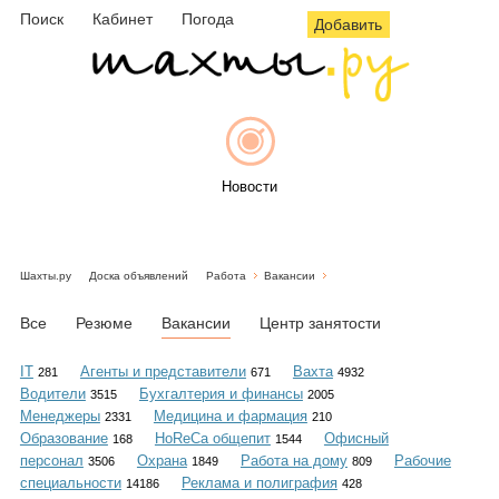
Поиск
Кабинет
Погода
Добавить
Новости
Шахты.ру
Доска объявлений
Работа
Вакансии
Афиша
Все
Резюме
Вакансии
Центр занятости
IT
Агенты и представители
Вахта
281
671
4932
Водители
Бухгалтерия и финансы
3515
2005
Объявления
Менеджеры
Медицина и фармация
2331
210
Образование
HoReCa общепит
Офисный
168
1544
персонал
Охрана
Работа на дому
Рабочие
3506
1849
809
специальности
Реклама и полиграфия
14186
428