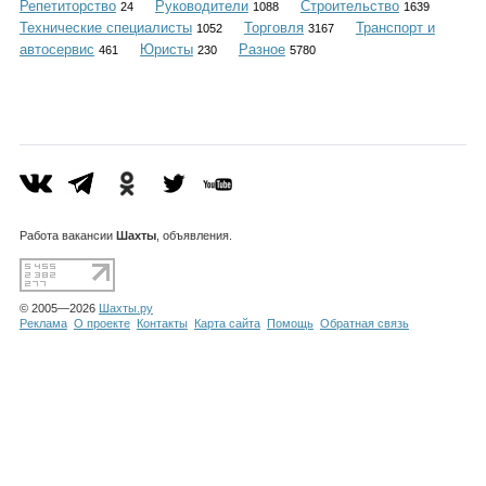
Репетиторство
Руководители
Строительство
Каталог
24
1088
1639
Технические специалисты
Торговля
Транспорт и
1052
3167
автосервис
Юристы
Разное
461
230
5780
Инфо
Гороскоп
Работа
вакансии
Шахты
, объявления.
© 2005—2026
Шахты.ру
Карты
Реклама
О проекте
Контакты
Карта сайта
Помощь
Обратная связь
Фотогалерея