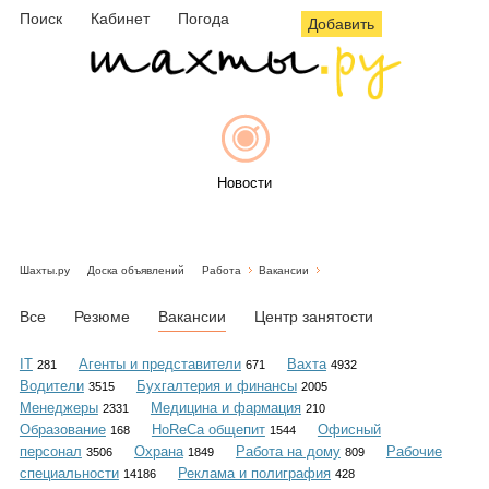
Поиск
Кабинет
Погода
Добавить
Новости
Шахты.ру
Доска объявлений
Работа
Вакансии
Афиша
Все
Резюме
Вакансии
Центр занятости
IT
Агенты и представители
Вахта
281
671
4932
Водители
Бухгалтерия и финансы
3515
2005
Объявления
Менеджеры
Медицина и фармация
2331
210
Образование
HoReCa общепит
Офисный
168
1544
персонал
Охрана
Работа на дому
Рабочие
3506
1849
809
специальности
Реклама и полиграфия
14186
428