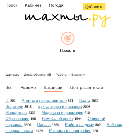
Поиск
Кабинет
Погода
Добавить
Новости
Шахты.ру
Доска объявлений
Работа
Вакансии
Афиша
Все
Резюме
Вакансии
Центр занятости
IT
Агенты и представители
Вахта
281
671
4932
Водители
Бухгалтерия и финансы
3515
2005
Объявления
Менеджеры
Медицина и фармация
2331
210
Образование
HoReCa общепит
Офисный
168
1544
персонал
Охрана
Работа на дому
Рабочие
3506
1850
809
специальности
Реклама и полиграфия
14186
428