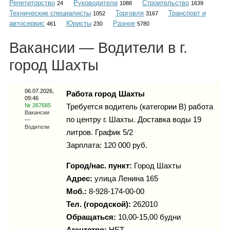
Репетиторство
Руководители
Строительство
Каталог
24
1088
1639
Технические специалисты
Торговля
Транспорт и
1052
3167
автосервис
Юристы
Разное
461
230
5780
Вакансии — Водители в г.
Инфо
город Шахты
06.07.2026,
Работа город Шахты
09:46
Гороскоп
№ 267685
Требуется водитель (категории В) работа
Вакансии
по центру г. Шахты. Доставка воды 19
—
Водители
литров. График 5/2
Зарплата: 120 000 руб.
Карты
Город/нас. пункт:
Город Шахты
Адрес:
улица Ленина 165
Моб.:
8-928-174-00-00
Фотогалерея
Тел. (городской):
262010
Обращаться:
10,00-15,00 будни
Агентство:
НЕТ