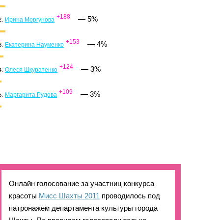
+188
—
5%
Ирина Моргунова
2.
+153
—
4%
Екатерина Науменко
3.
+124
—
3%
Олеся Шкуратенко
4.
+109
—
3%
Маргарита Рудова
5.
Онлайн голосование за участниц конкурса
красоты
Мисс Шахты 2011
проводилось под
патронажем департамента культуры города