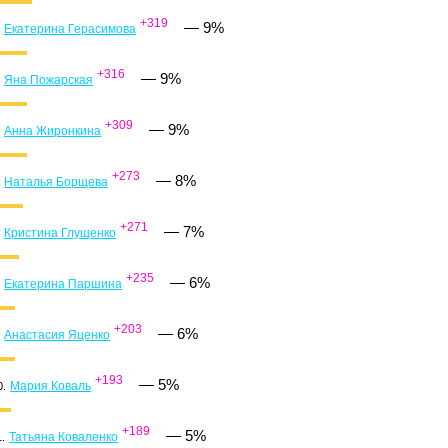
+319
—
9%
Екатерина Герасимова
.
+316
—
9%
Яна Пожарская
.
+309
—
9%
Анна Жиронкина
.
+273
—
8%
Наталья Борщева
.
+271
—
7%
Кристина Глущенко
.
+235
—
6%
Екатерина Паршина
.
+203
—
6%
Анастасия Яценко
.
+193
—
5%
Мария Коваль
0.
+189
—
5%
Татьяна Коваленко
1.