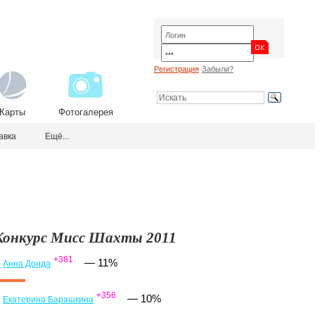
Регистрация
Забыли?
Карты
Фотогалерея
авка
Ещё...
Конкурс Мисс Шахты 2011
+381
—
11%
Анна Донда
.
+356
—
10%
Екатерина Барашкина
.