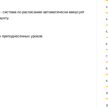
3
 - система по расписанию автоматически минусует
аунту.
4
5
ы преподнесенных уроков.
6
7
8
9
1
1