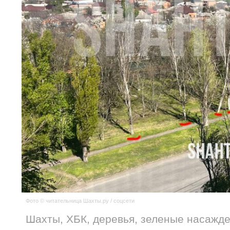
Фото © читательница Шахты.ру / соцсети
Шахты, ХБК, деревья, зеленые насажде