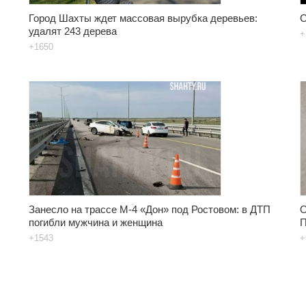
Город Шахты ждет массовая вырубка деревьев:
С
удалят 243 дерева
+
+1650
Занесло на трассе М-4 «Дон» под Ростовом: в ДТП
О
погибли мужчина и женщина
П
+1543
+