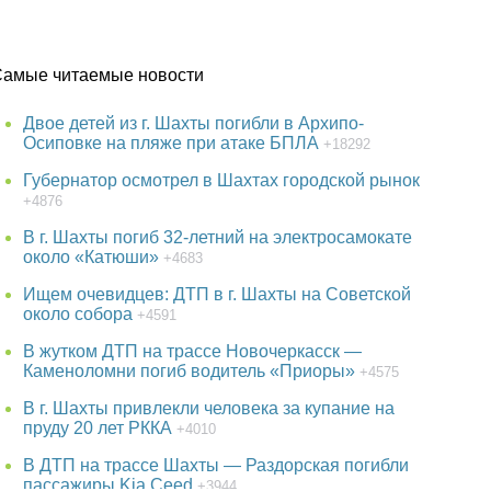
Самые читаемые новости
Двое детей из г. Шахты погибли в Архипо-
Осиповке на пляже при атаке БПЛА
+18292
Губернатор осмотрел в Шахтах городской рынок
+4876
В г. Шахты погиб 32-летний на электросамокате
около «Катюши»
+4683
Ищем очевидцев: ДТП в г. Шахты на Советской
около собора
+4591
В жутком ДТП на трассе Новочеркасск —
Каменоломни погиб водитель «Приоры»
+4575
В г. Шахты привлекли человека за купание на
пруду 20 лет РККА
+4010
В ДТП на трассе Шахты — Раздорская погибли
пассажиры Kia Ceed
+3944