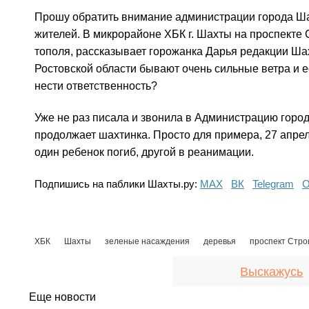
Прошу обратить внимание администрации города Шах
жителей. В микрорайоне ХБК г. Шахты на проспекте 
тополя, рассказывает горожанка Дарья редакции Шахт
Ростовской области бывают очень сильные ветра и ес
нести ответственность?
Уже не раз писала и звонила в Администрацию города
продолжает шахтинка. Просто для примера, 27 апрел
один ребенок погиб, другой в реанимации.
Подпишись на паблики Шахты.ру:
МАХ
ВК
Telegram
О
ХБК
Шахты
зеленые насаждения
деревья
проспект Стро
Выскажусь
Еще новости