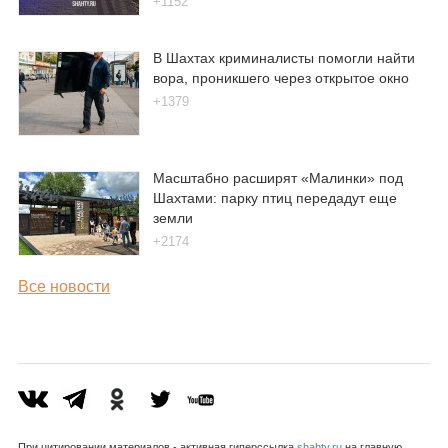
+1152
В Шахтах криминалисты помогли найти
вора, проникшего через открытое окно
+1379
Масштабно расширят «Малинки» под
Шахтами: парку птиц передадут еще
земли
+2174
Все новости
При цитировании материалов - активная гиперссылка
shahty.ru
на главную