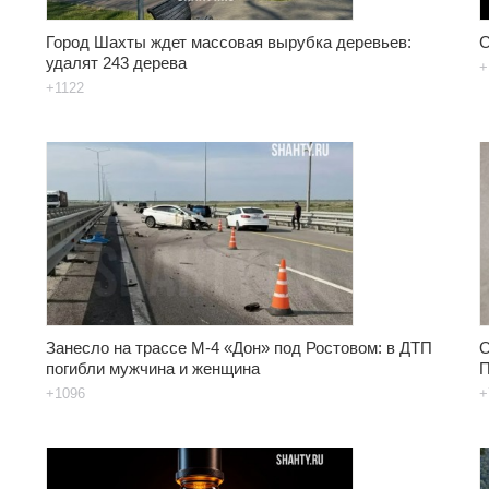
Город Шахты ждет массовая вырубка деревьев:
С
удалят 243 дерева
+
+1122
Занесло на трассе М-4 «Дон» под Ростовом: в ДТП
О
погибли мужчина и женщина
П
+1096
+