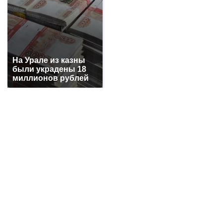
Утонул в аквапарке 3-летний малыш в Батайске
в Ростовской области
+3243
В г. Шахты погиб 26-летний мотоциклист на
мотоцикле FX MOTO
+3042
На Урале из казны
Про убытки жителей г. Шахты из-за проблем с
были украдены 18
электричеством
+3041
миллионов рублей
Работники выносили медь с предприятия,
сообщила транспортная полиция на станции
Шахтная
+2890
Отключение воды в г. Шахты на трое суток:
переподключат водовод в направлении III-IV
ШДВ
+2857
Все новости...