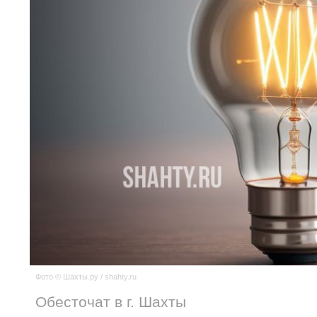
Фото © Шахты.ру / shahty.ru
Обесточат в г. Шахты