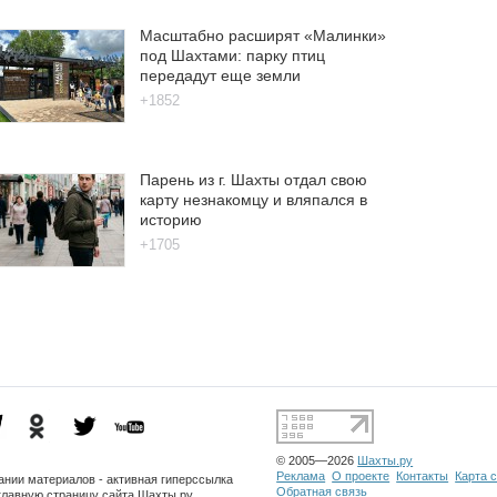
Масштабно расширят «Малинки»
под Шахтами: парку птиц
передадут еще земли
+1852
Парень из г. Шахты отдал свою
карту незнакомцу и вляпался в
историю
+1705
© 2005—2026
Шахты.ру
Реклама
О проекте
Контакты
Карта 
ании материалов - активная гиперссылка
Обратная связь
главную страницу сайта Шахты.ру