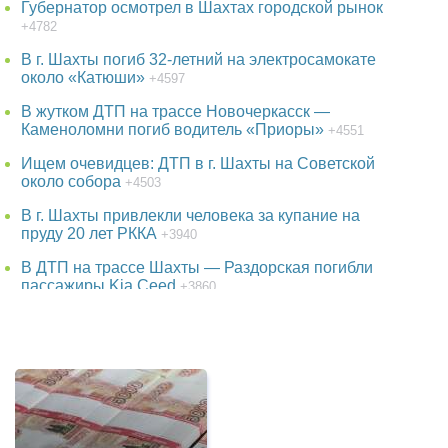
Губернатор осмотрел в Шахтах городской рынок
+4782
В г. Шахты погиб 32-летний на электросамокате
около «Катюши»
+4597
В жутком ДТП на трассе Новочеркасск —
Каменоломни погиб водитель «Приоры»
+4551
Ищем очевидцев: ДТП в г. Шахты на Советской
около собора
+4503
В г. Шахты привлекли человека за купание на
пруду 20 лет РККА
+3940
В ДТП на трассе Шахты — Раздорская погибли
пассажиры Kia Ceed
+3860
В парке г. Шахты появится огромный фонтан
+3735
38-летняя женщина пропала в Ростове-на-Дону
+3735
Детская шалость обернулась гибелью школьника
в Ростовской области
+3514