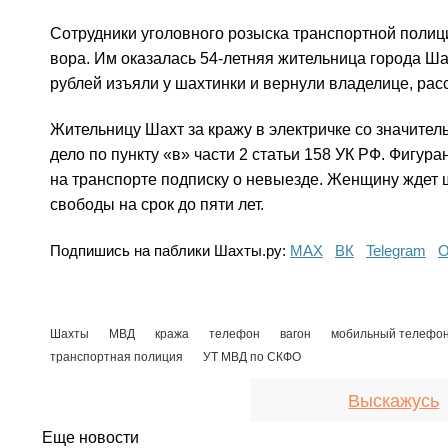
Сотрудники уголовного розыска транспортной полиц
вора. Им оказалась 54-летняя жительница города Ш
рублей изъяли у шахтинки и вернули владелице, ра
Жительницу Шахт за кражу в электричке со значите
дело по пункту «в» части 2 статьи 158 УК РФ. Фигу
на транспорте подписку о невыезде. Женщину ждет 
свободы на срок до пяти лет.
Подпишись на паблики Шахты.ру:
МАХ
ВК
Telegram
О
Шахты
МВД
кража
телефон
вагон
мобильный телефо
транспортная полиция
УТ МВД по СКФО
Выскажусь
Еще новости