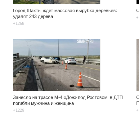
Город Шахты ждет массовая вырубка деревьев:
С
удалят 243 дерева
+
+1269
Занесло на трассе М-4 «Дон» под Ростовом: в ДТП
О
погибли мужчина и женщина
П
+1229
+