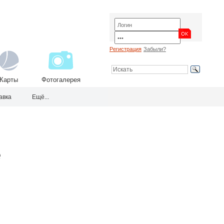
Регистрация
Забыли?
Карты
Фотогалерея
авка
Ещё...
е