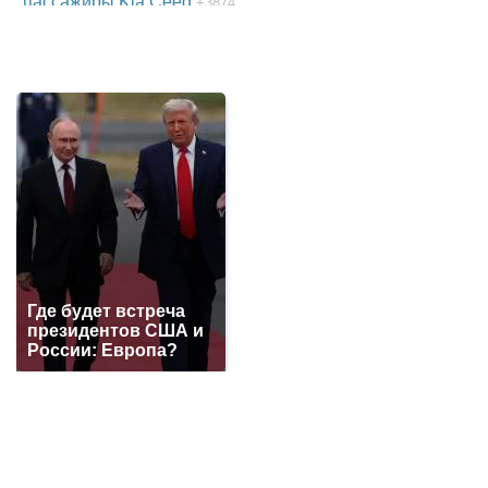
пассажиры Kia Ceed
+3874
В парке г. Шахты появится огромный фонтан
+3743
38-летняя женщина пропала в Ростове-на-Дону
+3741
Детская шалость обернулась гибелью школьника
в Ростовской области
+3526
Утонул в аквапарке 3-летний малыш в Батайске
в Ростовской области
+3246
Про убытки жителей г. Шахты из-за проблем с
электричеством
+3061
Где будет встреча
В г. Шахты погиб 26-летний мотоциклист на
президентов США и
мотоцикле FX MOTO
+3053
России: Европа?
Отключение воды в г. Шахты на трое суток:
переподключат водовод в направлении III-IV
ШДВ
+2958
Работники выносили медь с предприятия,
сообщила транспортная полиция на станции