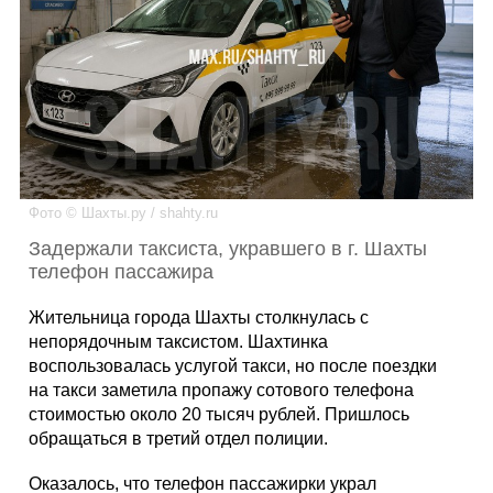
Каталог
Инфо
Фото © Шахты.ру / shahty.ru
Гороскоп
Задержали таксиста, укравшего в г. Шахты
телефон пассажира
Жительница города Шахты столкнулась с
Карты
непорядочным таксистом. Шахтинка
воспользовалась услугой такси, но после поездки
на такси заметила пропажу сотового телефона
стоимостью около 20 тысяч рублей. Пришлось
Фотогалерея
обращаться в третий отдел полиции.
Оказалось, что телефон пассажирки украл