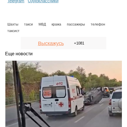
Telegram
Одноклассники
Шахты
такси
МВД
кража
пассажиры
телефон
таксист
Выскажусь
+1081
Еще новости