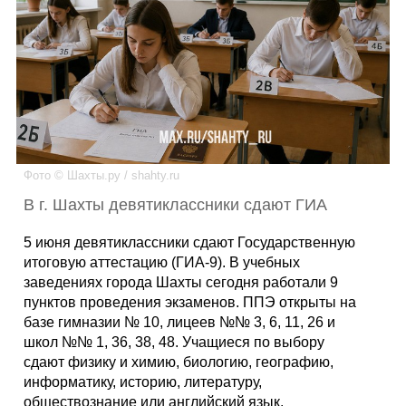
Каталог
Инфо
Фото © Шахты.ру / shahty.ru
Гороскоп
В г. Шахты девятиклассники сдают ГИА
5 июня девятиклассники сдают Государственную
итоговую аттестацию (ГИА-9). В учебных
Карты
заведениях города Шахты сегодня работали 9
пунктов проведения экзаменов. ППЭ открыты на
базе гимназии № 10, лицеев №№ 3, 6, 11, 26 и
школ №№ 1, 36, 38, 48. Учащиеся по выбору
Фотогалерея
сдают физику и химию, биологию, географию,
информатику, историю, литературу,
обществознание или английский язык.