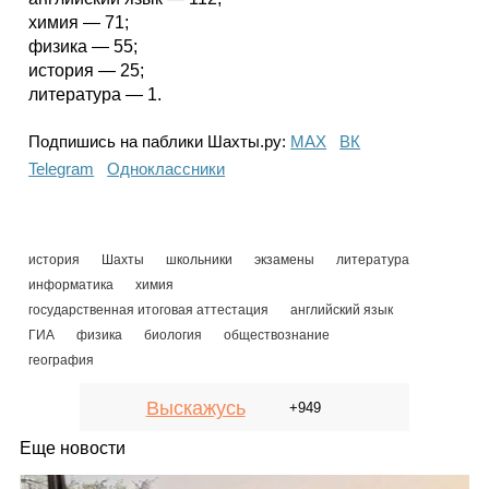
химия — 71;
физика — 55;
история — 25;
литература — 1.
Подпишись на паблики Шахты.ру:
МАХ
ВК
Telegram
Одноклассники
история
Шахты
школьники
экзамены
литература
информатика
химия
государственная итоговая аттестация
английский язык
ГИА
физика
биология
обществознание
география
Выскажусь
+949
Еще новости