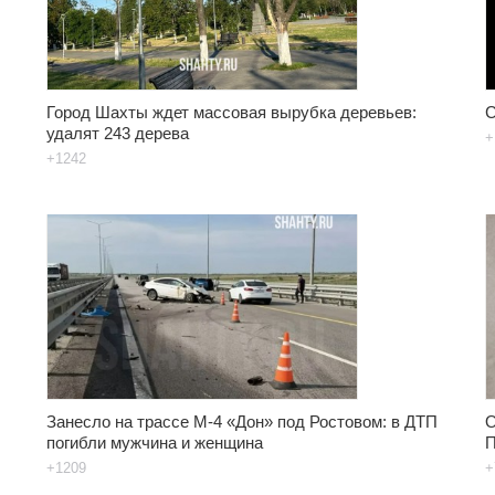
Город Шахты ждет массовая вырубка деревьев:
С
удалят 243 дерева
+
+1242
Занесло на трассе М-4 «Дон» под Ростовом: в ДТП
О
погибли мужчина и женщина
П
+1209
+