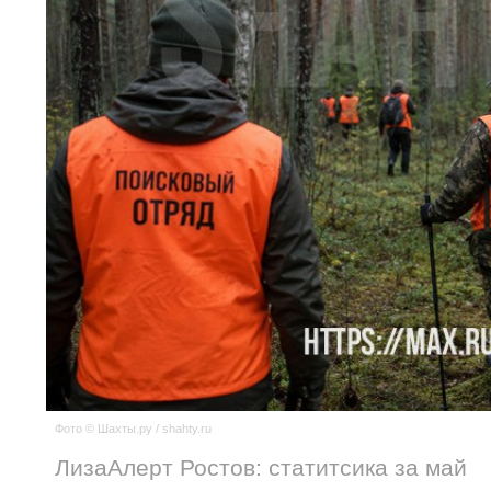
Фото © Шахты.ру / shahty.ru
ЛизаАлерт Ростов: статитсика за май