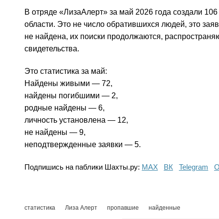
В отряде «ЛизаАлерт» за май 2026 года создали 106
области. Это не число обратившихся людей, это зая
не найдена, их поиски продолжаются, распространя
свидетельства.
Это статистика за май:
Найдены живыми — 72,
найдены погибшими — 2,
родные найдены — 6,
личность установлена — 12,
не найдены — 9,
неподтвержденные заявки — 5.
Подпишись на паблики Шахты.ру:
МАХ
ВК
Telegram
О
статистика
Лиза Алерт
пропавшие
найденные