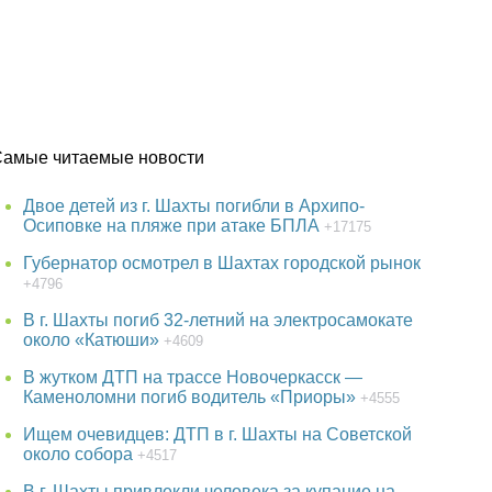
Самые читаемые новости
Двое детей из г. Шахты погибли в Архипо-
Осиповке на пляже при атаке БПЛА
+17175
Губернатор осмотрел в Шахтах городской рынок
+4796
В г. Шахты погиб 32-летний на электросамокате
около «Катюши»
+4609
В жутком ДТП на трассе Новочеркасск —
Каменоломни погиб водитель «Приоры»
+4555
Ищем очевидцев: ДТП в г. Шахты на Советской
около собора
+4517
В г. Шахты привлекли человека за купание на