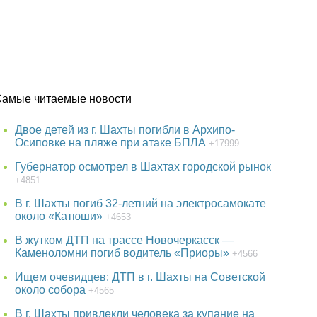
Самые читаемые новости
Двое детей из г. Шахты погибли в Архипо-
Осиповке на пляже при атаке БПЛА
+17999
Губернатор осмотрел в Шахтах городской рынок
+4851
В г. Шахты погиб 32-летний на электросамокате
около «Катюши»
+4653
В жутком ДТП на трассе Новочеркасск —
Каменоломни погиб водитель «Приоры»
+4566
Ищем очевидцев: ДТП в г. Шахты на Советской
около собора
+4565
В г. Шахты привлекли человека за купание на