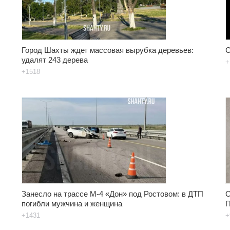
Город Шахты ждет массовая вырубка деревьев:
С
удалят 243 дерева
+
+1518
Занесло на трассе М-4 «Дон» под Ростовом: в ДТП
О
погибли мужчина и женщина
П
+1431
+