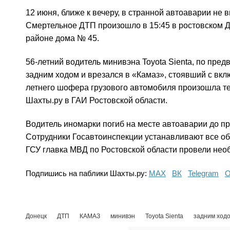
12 июня, ближе к вечеру, в странной автоаварии не
Смертельное ДТП произошло в 15:45 в ростовском 
районе дома № 45.
56-летний водитель минивэна Toyota Sienta, по пре
задним ходом и врезался в «Камаз», стоявший с вкл
летнего шофера грузового автомобиля произошла те
Шахты.ру в ГАИ Ростовской области.
Водитель иномарки погиб на месте автоаварии до п
Сотрудники Госавтоинспекции устанавливают все об
ГСУ главка МВД по Ростовской области провели не
Подпишись на паблики Шахты.ру:
МАХ
ВК
Telegram
О
Донецк
ДТП
КАМАЗ
минивэн
Toyota Sienta
задним ход