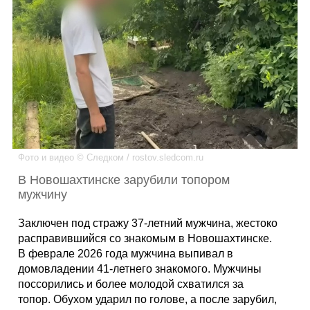
Каталог
Инфо
Гороскоп
Фото и видео © Следком / rostov.sledcom.ru
В Новошахтинске зарубили топором
мужчину
Карты
Заключен под стражу 37-летний мужчина, жестоко
расправившийся со знакомым в Новошахтинске.
В феврале 2026 года мужчина выпивал в
домовладении 41-летнего знакомого. Мужчины
Фотогалерея
поссорились и более молодой схватился за
топор. Обухом ударил по голове, а после зарубил,