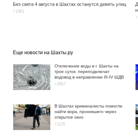
Без света 4 августа в Шахтах останутся девять улиц
Д
н
+1361
+
Еще новости на Шахты.ру
Отключение воды в г. Шахты на
трое суток: переподключат
водовод в направлении III-IV ШДВ
+2857
В Шахтах криминалисты помогли
найти вора, проникшего через
открытое окно
+1125