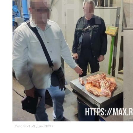
Фото © УТ МВД по СКФО