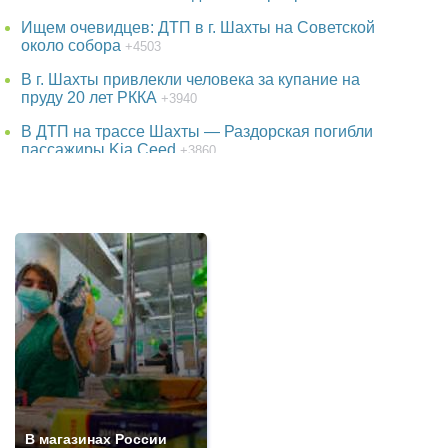
Ищем очевидцев: ДТП в г. Шахты на Советской
около собора
+4503
В г. Шахты привлекли человека за купание на
пруду 20 лет РККА
+3940
В ДТП на трассе Шахты — Раздорская погибли
пассажиры Kia Ceed
+3860
В парке г. Шахты появится огромный фонтан
+3735
38-летняя женщина пропала в Ростове-на-Дону
+3735
Детская шалость обернулась гибелью школьника
в Ростовской области
+3514
Утонул в аквапарке 3-летний малыш в Батайске
в Ростовской области
+3243
В г. Шахты погиб 26-летний мотоциклист на
мотоцикле FX MOTO
+3042
В магазинах России
Про убытки жителей г. Шахты из-за проблем с