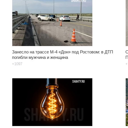
Занесло на трассе М-4 «Дон» под Ростовом: в ДТП
О
погибли мужчина и женщина
П
+1097
+