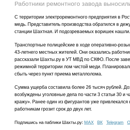
Работники ремонтного завода выносил
С территории электроремонтного предприятия в Рос
медь. Представитель производства обратился в деж
станции Шахтная. И подозреваемых воришек нашли
Транспортные полицейские в ходе оперативно-розы
43-летнего местных жителей. Они оказались работн
рассказали Шахты.ру в УТ МВД по СКФО. После зав
режимной территории лом чистой меди. Планировали
сбыть через пункт приема металлолома.
Сумма ущерба составила более 26 тысяч рублей. Д
возбуждены уголовные дела по части 3 статьи 30 и 
кражу». Ранее один из фигурантов уже привлекался 
работникам грозит срок до двух лет.
Подпишись на паблики Шахты.ру:
МАХ
ВК
Telegram
О