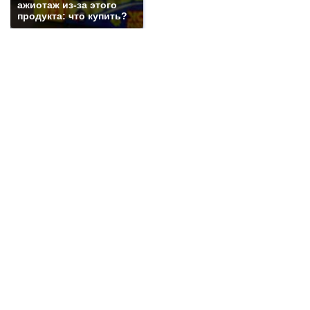
ажиотаж из-за этого
электричеством
+3041
продукта: что купить?
Работники выносили медь с предприятия,
сообщила транспортная полиция на станции
Шахтная
+2891
Отключение воды в г. Шахты на трое суток:
переподключат водовод в направлении III-IV
ШДВ
+2857
Все новости...