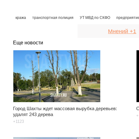
кража
транспортная полиция
УТ МВД по СКФО
предприяти
Мнений +1
Еще новости
Город Шахты ждет массовая вырубка деревьев:
С
удалят 243 дерева
+
+1123