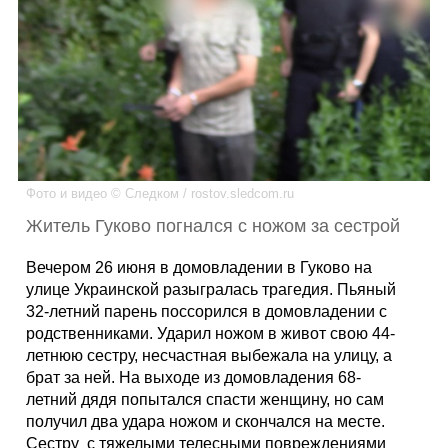
Каталог
Инфо
Фото и видео © Следком / rostov.sledcom.ru
Гороскоп
Житель Гуково погнался с ножом за сестрой
Вечером 26 июня в домовладении в Гуково на
улице Украинской разыгралась трагедия. Пьяный
Карты
32-летний парень поссорился в домовладении с
родственниками. Ударил ножом в живот свою 44-
летнюю сестру, несчастная выбежала на улицу, а
брат за ней. На выходе из домовладения 68-
Фотогалерея
летний дядя попытался спасти женщину, но сам
получил два удара ножом и скончался на месте.
Сестру с тяжелыми телесными повреждениями