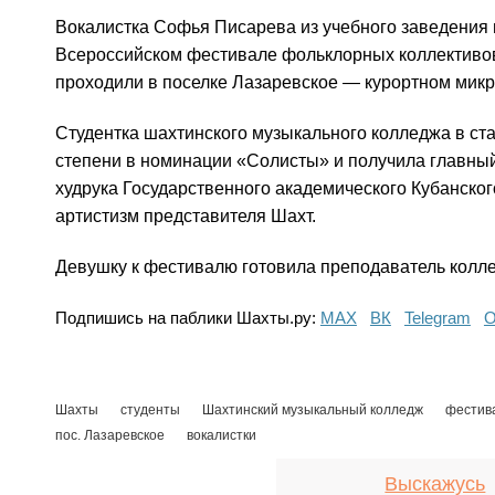
Вокалистка Софья Писарева из учебного заведения 
Всероссийском фестивале фольклорных коллективов
проходили в поселке Лазаревское — курортном мик
Студентка шахтинского музыкального колледжа в ста
степени в номинации «Солисты» и получила главный
худрука Государственного академического Кубанского
артистизм представителя Шахт.
Девушку к фестивалю готовила преподаватель колл
Подпишись на паблики Шахты.ру:
МАХ
ВК
Telegram
О
Шахты
студенты
Шахтинский музыкальный колледж
фестив
пос. Лазаревское
вокалистки
Выскажусь