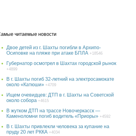
Самые читаемые новости
Двое детей из г. Шахты погибли в Архипо-
Осиповке на пляже при атаке БПЛА
+18546
Губернатор осмотрел в Шахтах городской рынок
+4899
В г. Шахты погиб 32-летний на электросамокате
около «Катюши»
+4709
Ищем очевидцев: ДТП в г. Шахты на Советской
около собора
+4615
В жутком ДТП на трассе Новочеркасск —
Каменоломни погиб водитель «Приоры»
+4592
В г. Шахты привлекли человека за купание на
пруду 20 лет РККА
+4034