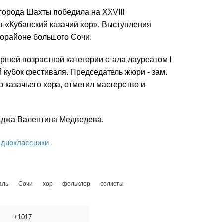
города Шахты победила на XXVIII
 «Кубанский казачий хор». Выступления
рорайоне большого Сочи.
ршей возрастной категории стала лауреатом I
 кубок фестиваля. Председатель жюри - зам.
 казачьего хора, отметил мастерство и
еджа Валентина Медведева.
дноклассники
аль
Сочи
хор
фольклор
солисты
+1017