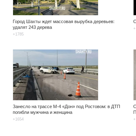
Город Шахты ждет массовая вырубка деревьев:
С
удалят 243 дерева
+
+1785
Занесло на трассе М-4 «Дон» под Ростовом: в ДТП
О
погибли мужчина и женщина
П
+1654
+