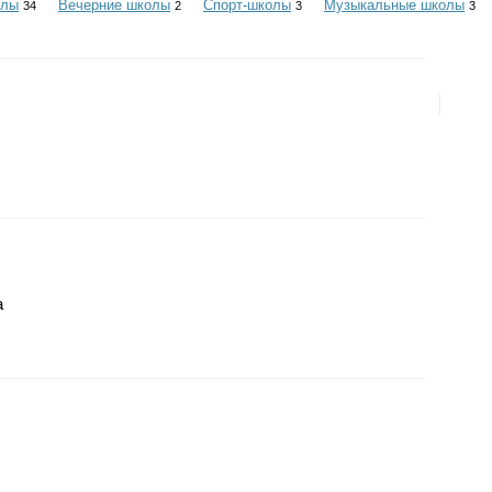
олы
Вечерние школы
Спорт-школы
Музыкальные школы
34
2
3
3
а