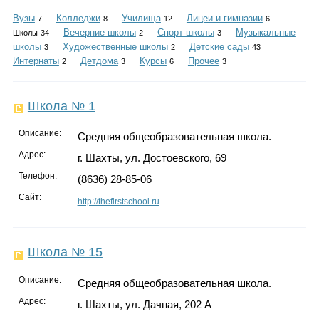
Каталог
Вузы
Колледжи
Училища
Лицеи и гимназии
7
8
12
6
Вечерние школы
Спорт-школы
Музыкальные
Школы
34
2
3
школы
Художественные школы
Детские сады
3
2
43
Интернаты
Детдома
Курсы
Прочее
2
3
6
3
Инфо
Школа № 1
Описание:
Средняя общеобразовательная школа.
Гороскоп
Адрес:
г. Шахты, ул. Достоевского, 69
Телефон:
(8636) 28-85-06
Сайт:
http://thefirstschool.ru
Карты
Школа № 15
Фотогалерея
Описание:
Средняя общеобразовательная школа.
Адрес:
г. Шахты, ул. Дачная, 202 А