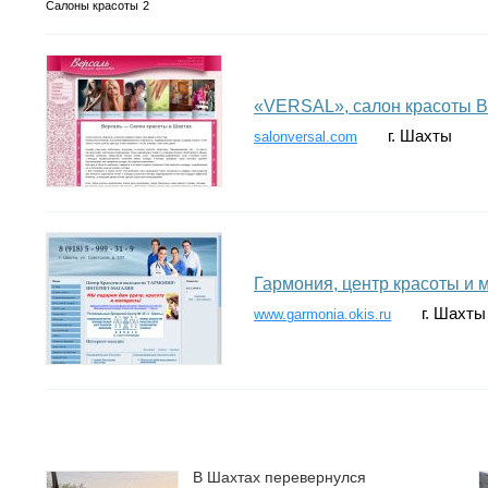
Салоны красоты
2
«VERSAL», салон красоты 
г. Шахты
salonversal.com
Гармония, центр красоты и 
г. Шахты
www.garmonia.okis.ru
В Шахтах перевернулся