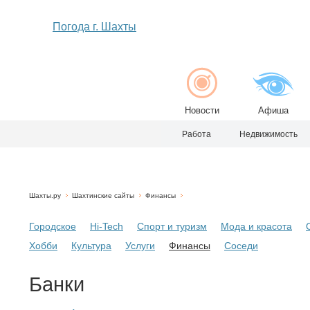
Погода г. Шахты
Новости
Афиша
Работа
Недвижимость
Шахты.ру
Шахтинские сайты
Финансы
Городское
Hi-Tech
Спорт и туризм
Мода и красота
Хобби
Культура
Услуги
Финансы
Соседи
Банки