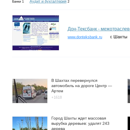
Аудит и бухгалтерия
Банки
1
2
Дон-Тексбанк - межотраслев
г. Шахты
www.donteksbank.ru
В Шахтах перевернулся
автомобиль на дороге Центр —
Артем
+1618
Город Шахты ждет массовая
вырубка деревьев: удалят 243
дерева