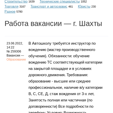
Строительство
Технические специалисты
Каталог
1639
1052
Торговля
Транспорт и автосервис
Юристы
3167
461
230
Разное
5780
Работа
вакансии
— г. Шахты
Инфо
В Автошколу требуется инструктор по
23.06.2022,
14:22
вождению (мастер производственного
Гороскоп
№ 259306
Вакансии —
обучения). Обязанности: обучение
Образование
вождению ТС соответствующей категории
на закрытой площадке и в условиях
Карты
дорожного движения. Требования:
образование - высшее или среднее
профессиональное, наличие в/у категории
В, С, СЕ, Д, стаж вождения от 3-х лет,
Фотогалерея
Занятость полная или частичная (по
договоренности) Все подробности по
телефону. Условия: Возможность