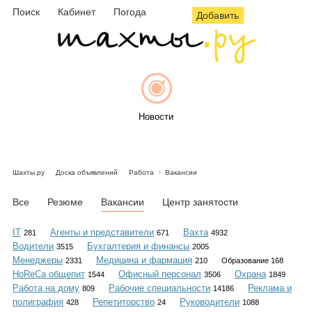
Поиск
Кабинет
Погода
Добавить
Новости
Шахты.ру
Доска объявлений
Работа
Вакансии
Афиша
Все
Резюме
Вакансии
Центр занятости
IT
Агенты и представители
Вахта
281
671
4932
Водители
Бухгалтерия и финансы
3515
2005
Объявления
Менеджеры
Медицина и фармация
2331
210
Образование 168
HoReCa общепит
Офисный персонал
Охрана
1544
3506
1849
Работа на дому
Рабочие специальности
Реклама и
809
14186
полиграфия
Репетиторство
Руководители
428
24
1088