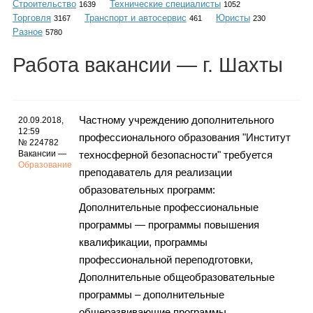
Строительство
Технические специалисты
Каталог
1639
1052
Торговля
Транспорт и автосервис
Юристы
3167
461
230
Разное
5780
Работа
вакансии
— г. Шахты
Инфо
Частному учреждению дополнительного
20.09.2018,
12:59
профессионального образования "Институт
Гороскоп
№ 224782
Вакансии —
техносферной безопасности" требуется
Образование
преподаватель для реализации
образовательных программ:
Карты
Дополнительные профессиональные
программы — программы повышения
квалификации, программы
профессиональной переподготовки,
Фотогалерея
Дополнительные общеобразовательные
программы – дополнительные
общеразвивающие программы,