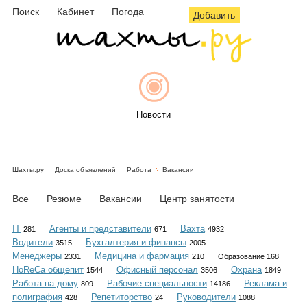
Поиск
Кабинет
Погода
Добавить
Новости
Шахты.ру
Доска объявлений
Работа
Вакансии
Афиша
Все
Резюме
Вакансии
Центр занятости
IT
Агенты и представители
Вахта
281
671
4932
Водители
Бухгалтерия и финансы
3515
2005
Объявления
Менеджеры
Медицина и фармация
2331
210
Образование 168
HoReCa общепит
Офисный персонал
Охрана
1544
3506
1849
Работа на дому
Рабочие специальности
Реклама и
809
14186
полиграфия
Репетиторство
Руководители
428
24
1088