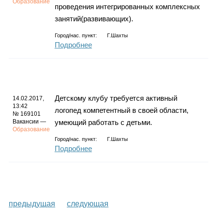
Образование
проведения интегрированных комплексных
занятий(развивающих).
Город/нас. пункт:
Г.Шахты
Подробнее
Детскому клубу требуется активный
14.02.2017,
13:42
логопед компетентный в своей области,
№ 169101
Вакансии —
умеющий работать с детьми.
Образование
Город/нас. пункт:
Г.Шахты
Подробнее
предыдущая
следующая