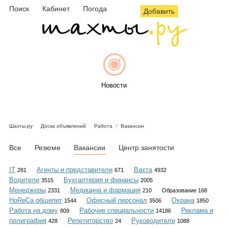
Поиск
Кабинет
Погода
Добавить
Новости
Шахты.ру
Доска объявлений
Работа
Вакансии
Афиша
Все
Резюме
Вакансии
Центр занятости
IT
Агенты и представители
Вахта
281
671
4932
Водители
Бухгалтерия и финансы
3515
2005
Объявления
Менеджеры
Медицина и фармация
2331
210
Образование 168
HoReCa общепит
Офисный персонал
Охрана
1544
3506
1850
Работа на дому
Рабочие специальности
Реклама и
809
14186
полиграфия
Репетиторство
Руководители
428
24
1088