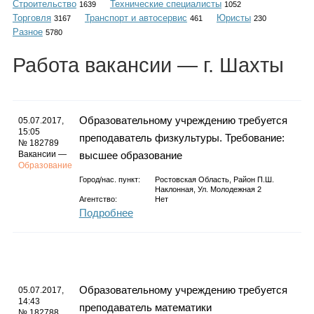
Строительство
Технические специалисты
Каталог
1639
1052
Торговля
Транспорт и автосервис
Юристы
3167
461
230
Разное
5780
Работа
вакансии
— г. Шахты
Инфо
Образовательному учреждению требуется
05.07.2017,
15:05
преподаватель физкультуры. Требование:
Гороскоп
№ 182789
Вакансии —
высшее образование
Образование
Город/нас. пункт:
Ростовская Область, Район П.ш.
Наклонная, Ул. Молодежная 2
Агентство:
Нет
Карты
Подробнее
Фотогалерея
Образовательному учреждению требуется
05.07.2017,
14:43
преподаватель математики
№ 182788