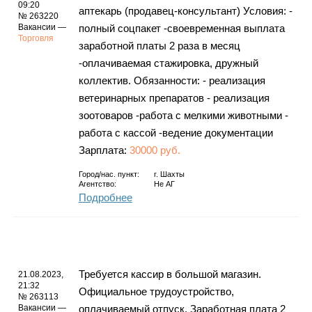
09:20
аптекарь (продавец-консультант) Условия: -
№ 263220
Вакансии —
полный соцпакет -своевременная выплата
Торговля
заработной платы 2 раза в месяц
-оплачиваемая стажировка, дружный
коллектив. Обязанности: - реализация
ветеринарных препаратов - реализация
зоотоваров -работа с мелкими животными -
работа с кассой -ведение документации
Зарплата:
30000 руб.
Город/нас. пункт:
г.
Шахты
Агентство:
Не АГ
Подробнее
Требуется кассир в большой магазин.
21.08.2023,
21:32
Официальное трудоустройство,
№ 263113
Вакансии —
оплачиваемый отпуск. Заработная плата 2