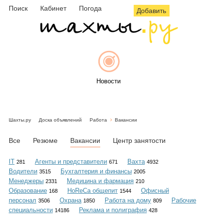
Поиск
Кабинет
Погода
Добавить
Новости
Шахты.ру
Доска объявлений
Работа
Вакансии
Афиша
Все
Резюме
Вакансии
Центр занятости
IT
Агенты и представители
Вахта
281
671
4932
Водители
Бухгалтерия и финансы
3515
2005
Объявления
Менеджеры
Медицина и фармация
2331
210
Образование
HoReCa общепит
Офисный
168
1544
персонал
Охрана
Работа на дому
Рабочие
3506
1850
809
специальности
Реклама и полиграфия
14186
428