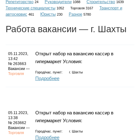
Репетиторство
Руководители
Строительство
Каталог
24
1088
1639
Технические специалисты
Транспорт и
1052
Торговля 3167
автосервис
Юристы
Разное
461
230
5780
Работа
вакансии
— г. Шахты
Инфо
Открыт набор на вакансию кассир в
05.11.2023,
13:42
гипермаркет Условия:
Гороскоп
№ 263663
Вакансии —
Город/нас. пункт:
г.
Шахты
Торговля
Подробнее
Карты
Открыт набор на вакансию кассир в
05.11.2023,
13:38
гипермаркет Условия:
Фотогалерея
№ 263662
Вакансии —
Город/нас. пункт:
г.
Шахты
Торговля
Подробнее