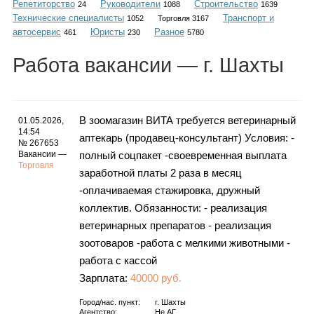
Репетиторство
Руководители
Строительство
Каталог
24
1088
1639
Технические специалисты
Транспорт и
1052
Торговля 3167
автосервис
Юристы
Разное
461
230
5780
Работа
вакансии
— г. Шахты
Инфо
В зоомагазин ВИТА требуется ветеринарный
01.05.2026,
14:54
аптекарь (продавец-консультант) Условия: -
Гороскоп
№ 267653
Вакансии —
полный соцпакет -своевременная выплата
Торговля
заработной платы 2 раза в месяц
-оплачиваемая стажировка, дружный
Карты
коллектив. Обязанности: - реализация
ветеринарных препаратов - реализация
зоотоваров -работа с мелкими животными -
работа с кассой
Фотогалерея
Зарплата:
40000 руб.
Город/нас. пункт:
г.
Шахты
Агентство:
Не АГ