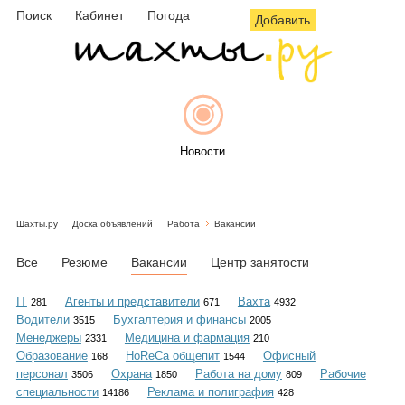
Поиск
Кабинет
Погода
Добавить
Новости
Шахты.ру
Доска объявлений
Работа
Вакансии
Афиша
Все
Резюме
Вакансии
Центр занятости
IT
Агенты и представители
Вахта
281
671
4932
Водители
Бухгалтерия и финансы
3515
2005
Объявления
Менеджеры
Медицина и фармация
2331
210
Образование
HoReCa общепит
Офисный
168
1544
персонал
Охрана
Работа на дому
Рабочие
3506
1850
809
специальности
Реклама и полиграфия
14186
428