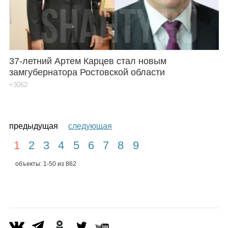
37-летний Артем Карцев стал новым
замгубернатора Ростовской области
+3062
предыдущая
следующая
1
2
3
4
5
6
7
8
9
объекты: 1-50 из 862