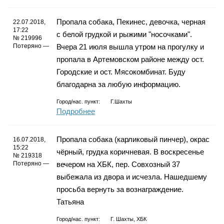
Пропала собака, Пекинес, девочка, черная
22.07.2018,
17:22
с белой грудкой и рыжими "носочками".
№ 219996
Потеряно —
Вчера 21 июля вышла утром на прогулку и
пропала в Артемовском районе между ост.
Городские и ост. Мясокомбинат. Буду
благодарна за любую информацию.
Город/нас. пункт:
Г.Шахты
Подробнее
Пропала собака (карликовый пинчер), окрас
16.07.2018,
15:22
чёрный, грудка коричневая. В воскресенье
№ 219318
Потеряно —
вечером на ХБК, пер. Совхозный 37
выбежала из двора и исчезла. Нашедшему
просьба вернуть за вознаграждение.
Татьяна
Город/нас. пункт:
Г. Шахты, ХБК