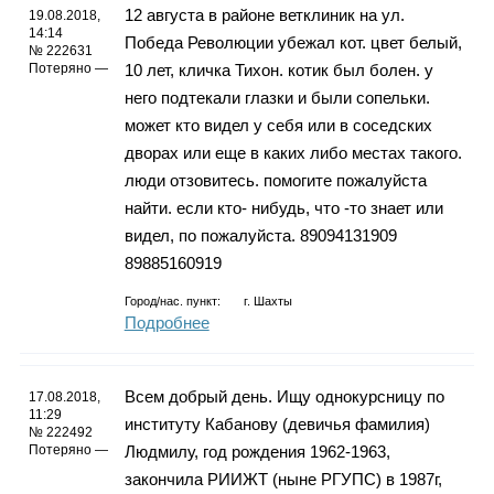
12 августа в районе ветклиник на ул.
19.08.2018,
14:14
Победа Революции убежал кот. цвет белый,
№ 222631
Потеряно —
10 лет, кличка Тихон. котик был болен. у
него подтекали глазки и были сопельки.
может кто видел у себя или в соседских
дворах или еще в каких либо местах такого.
люди отзовитесь. помогите пожалуйста
найти. если кто- нибудь, что -то знает или
видел, по пожалуйста. 89094131909
89885160919
Город/нас. пункт:
г.
Шахты
Подробнее
Всем добрый день. Ищу однокурсницу по
17.08.2018,
11:29
институту Кабанову (девичья фамилия)
№ 222492
Потеряно —
Людмилу, год рождения 1962-1963,
закончила РИИЖТ (ныне РГУПС) в 1987г,