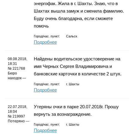
энергофак. Жила в г. Шахты. Знаю, что в
Шахтах вышла замуж и сменила фамилию.
Буду очень благодарна, если сможете
помочь
Город/нас. пункт:
Сальск
Подробнее
Найдены водительское удостоверение на
08.08.2018,
18:31
имя Черных Сергея Владимировича и
№ 221768
Бюро
банковские карточки в количестве 2 штук.
находок —
Город/нас. пункт:
г.
Шахты
Подробнее
Утеряны очки в парке 20.07.2018г. Прошу
22.07.2018,
18:04
вернуть за вознаграждение.
№ 219997
Потеряно —
Город/нас. пункт:
г.
Шахты
Подробнее