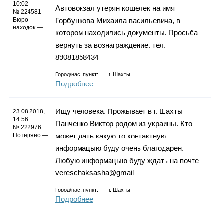
Каталог
10:02
Автовокзал утерян кошелек на имя
№ 224581
Бюро
Горбункова Михаила васильевича, в
находок —
котором находились документы. Просьба
вернуть за вознаграждение. тел.
Инфо
89081858434
Город/нас. пункт:
г.
Шахты
Подробнее
Гороскоп
Ищу человека. Прожывает в г. Шахты
23.08.2018,
14:56
Панченко Виктор родом из украины. Кто
№ 222976
Потеряно —
может дать какую то контактную
Карты
информацыю буду очень благодарен.
Любую информацыю буду ждать на почте
vereschaksasha@gmail
Город/нас. пункт:
г.
Шахты
Фотогалерея
Подробнее