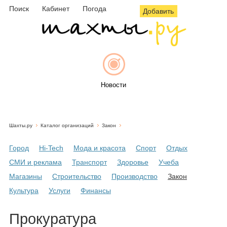
Поиск
Кабинет
Погода
Добавить
Новости
Шахты.ру
Каталог организаций
Закон
Афиша
Город
Hi-Tech
Мода и красота
Спорт
Отдых
СМИ и реклама
Транспорт
Здоровье
Учеба
Магазины
Строительство
Производство
Закон
Объявления
Культура
Услуги
Финансы
Прокуратура