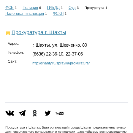
Каталог
ФСБ
Полиция
ГИБДД
Суд
1
6
1
3
Прокуратура
1
Налоговая инспекция
ФСКН
1
1
Инфо
Прокуратура г. Шахты
Адрес:
г. Шахты, ул. Шевченко, 80
Телефон:
(8636) 22-36-10, 22-37-06
Гороскоп
Сайт:
http://shahty.ru/spravka/prokuratura/
Карты
Фотогалерея
Прокуратура в Шахтах. База организаций города Шахты предназначена только
для персонального пользования и не подлежит дальнейшему воспроизведению