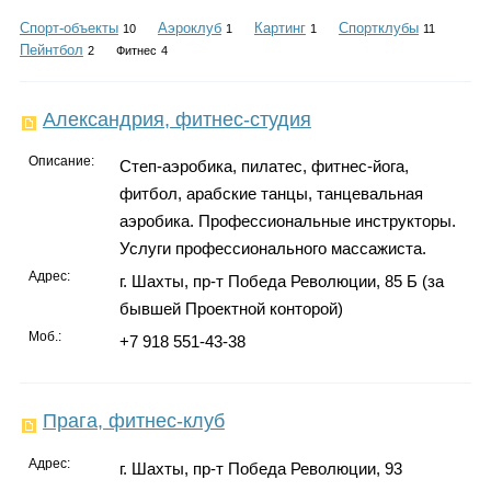
Каталог
Спорт-объекты
Аэроклуб
Картинг
Спортклубы
10
1
1
11
Пейнтбол
2
Фитнес
4
Инфо
Александрия, фитнес-студия
Описание:
Степ-аэробика, пилатес, фитнес-йога,
фитбол, арабские танцы, танцевальная
Гороскоп
аэробика. Профессиональные инструкторы.
Услуги профессионального массажиста.
Адрес:
г. Шахты, пр-т Победа Революции, 85 Б (за
бывшей Проектной конторой)
Карты
Моб.:
+7 918 551-43-38
Прага, фитнес-клуб
Фотогалерея
Адрес:
г. Шахты, пр-т Победа Революции, 93