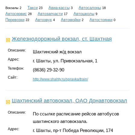
Каталог
Такси
Авиа-кассы
Автосалоны
Вокзалы
2
23
3
18
Автосервис
Автозапчасти
Автошколы
28
17
9
Перевозки
Автозвук
Автомойки
Автостоянки
22
4
2
0
Инфо
Железнодорожный вокзал, ст. Шахтная
Описание:
Шахтинский ж/д вокзал
Гороскоп
Адрес:
г. Шахты, ул. Привокзальная, 1
Телефон:
(8636) 29-32-90
Сайт:
http://www.shahty.ru/spravka/train/
Карты
Шахтинский автовокзал, ОАО Донавтовокзал
Описание:
По ссылке расписание рейсов автобусов
Фотогалерея
шахтинского автовокзала.
Адрес:
г. Шахты, пр-т Победа Революции, 174