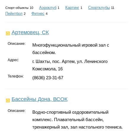
Каталог
Аэроклуб
Картинг
Спортклубы
Спорт-объекты
10
1
1
11
Пейнтбол
Фитнес
2
4
Инфо
Артемовец, СК
Описание:
Многофункциональный игровой зал с
бассейном.
Гороскоп
Адрес:
г. Шахты, пос. Артем, ул. Ленинского
Комсомола, 16
Телефон:
(8636) 23-31-67
Карты
Бассейны Дона, ВСОК
Описание:
Водно-спортивный оздоровительный
Фотогалерея
комплекс. Плавательный бассейн,
тренажерный зал, зал настольного тенниса.