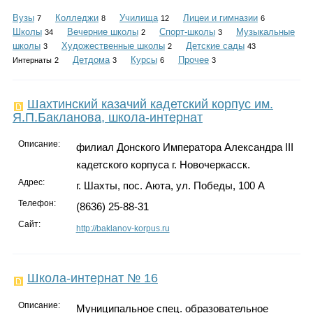
Каталог
Вузы
Колледжи
Училища
Лицеи и гимназии
7
8
12
6
Школы
Вечерние школы
Спорт-школы
Музыкальные
34
2
3
школы
Художественные школы
Детские сады
3
2
43
Детдома
Курсы
Прочее
Интернаты
2
3
6
3
Инфо
Шахтинский казачий кадетский корпус им.
Я.П.Бакланова, школа-интернат
Гороскоп
Описание:
филиал Донского Императора Александра III
кадетского корпуса г. Новочеркасск.
Адрес:
г. Шахты, пос. Аюта, ул. Победы, 100 А
Телефон:
Карты
(8636) 25-88-31
Сайт:
http://baklanov-korpus.ru
Фотогалерея
Школа-интернат № 16
Описание:
Муниципальное спец. образовательное