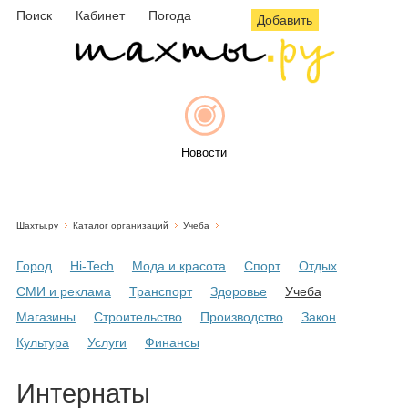
Поиск
Кабинет
Погода
Добавить
Новости
Шахты.ру
Каталог организаций
Учеба
Афиша
Город
Hi-Tech
Мода и красота
Спорт
Отдых
СМИ и реклама
Транспорт
Здоровье
Учеба
Магазины
Строительство
Производство
Закон
Объявления
Культура
Услуги
Финансы
Интернаты