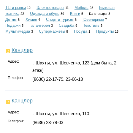
Каталог
ТЦ и рынки
Электротовары
Мебель
Бытовая
12
11
28
техника
Одежда и обувь
Книги
22
39
5
Канцтовары
8
Детям
Химия
Спорт и туризм
Ювелирные
8
4
6
7
Подарки
Галантерея
Свадьба
Текстиль
5
3
9
3
Инфо
Мультимедиа
Супермаркеты
Посуда
Продукты
3
8
1
13
Канцлер
Гороскоп
Адрес:
г. Шахты, ул. Шевченко, 123 (дом быта, 2
этаж)
Телефон:
(8636) 22-17-79, 23-66-13
Карты
Канцлер
Адрес:
г. Шахты, ул. Шевченко, 110
Фотогалерея
Телефон:
(8636) 23-79-03