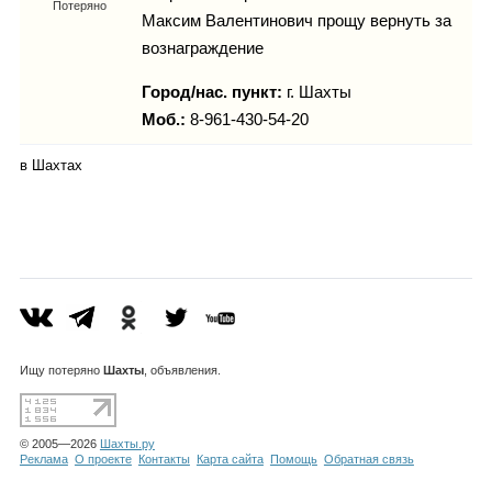
Каталог
Потеряно
Максим Валентинович прощу вернуть за
вознаграждение
Город/нас. пункт:
г.
Шахты
Инфо
Моб.:
8-961-430-54-20
в Шахтах
Гороскоп
Карты
Ищу
потеряно
Шахты
, объявления.
Фотогалерея
© 2005—2026
Шахты.ру
Реклама
О проекте
Контакты
Карта сайта
Помощь
Обратная связь