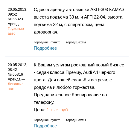
Каталог
Сдаю в аренду автовышки АКП-303 КАМАЗ,
20.05.2013,
09:52
высота подъёма 33 м, и АГП 22-04, высота
№ 65323
Аренда —
подъёма 22 м, с оператором, цена
Грузовые
Инфо
договорная.
авто
Город/нас. пункт:
город Шахты
Подробнее
Гороскоп
К Вашим услугам роскошный новый бизнес
20.05.2013,
08:42
- седан класса Премиу, Audi A4 черного
№ 65316
Аренда —
цвета. Для вашей свадьбы встречи, с
Легковые
роддома и любого торжества.
Карты
авто
Предварительное бронирование по
телефону.
Цена:
1 тыс. руб.
Фотогалерея
Город/нас. пункт:
город Шахты
Подробнее