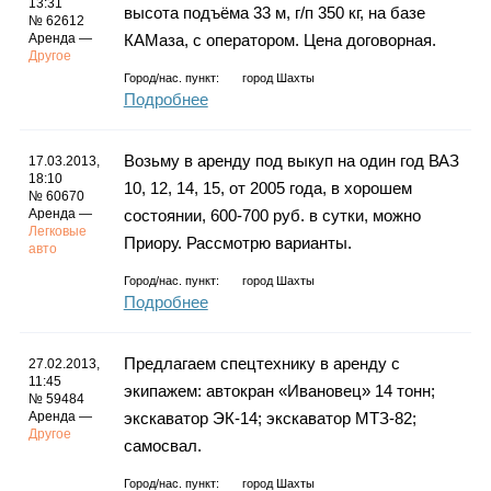
13:31
высота подъёма 33 м, г/п 350 кг, на базе
№ 62612
Аренда —
КАМаза, с оператором. Цена договорная.
Другое
Город/нас. пункт:
город Шахты
Подробнее
Возьму в аренду под выкуп на один год ВАЗ
17.03.2013,
18:10
10, 12, 14, 15, от 2005 года, в хорошем
№ 60670
Аренда —
состоянии, 600-700 руб. в сутки, можно
Легковые
Приору. Рассмотрю варианты.
авто
Город/нас. пункт:
город Шахты
Подробнее
Предлагаем спецтехнику в аренду с
27.02.2013,
11:45
экипажем: автокран «Ивановец» 14 тонн;
№ 59484
Аренда —
экскаватор ЭК-14; экскаватор МТЗ-82;
Другое
самосвал.
Город/нас. пункт:
город Шахты