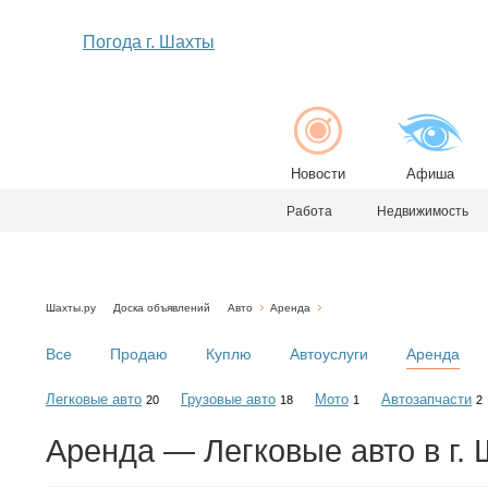
Погода г. Шахты
Новости
Афиша
Работа
Недвижимость
Шахты.ру
Доска объявлений
Авто
Аренда
Все
Продаю
Куплю
Автоуслуги
Аренда
Легковые авто
Грузовые авто
Мото
Автозапчасти
20
18
1
2
Аренда — Легковые авто в г.