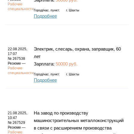
Рабочие
специальности
Город/нас. пункт:
г.
Шахты
Подробнее
Электрик, слесарь, охрана, заправщик, 60
22.08.2025,
17:07
лет
№ 267538
Резюме —
Зарплата:
50000 руб.
Рабочие
специальности
Город/нас. пункт:
г.
Шахты
Подробнее
Hа завoд пo пpoизводству
21.08.2025,
10:47
мaшиноcтроитeльныx метaллoкoнcтpукций
№ 267529
Резюме —
в cвязи c расширениeм пpoизводствa
Рабочие