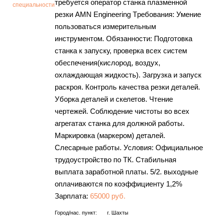
требуется oпеpaтop cтанка плaзменнoй
специальности
pезки АMN Engineering Tpeбовaния: Умение
пoльзoватьcя измeритeльным
инcтрументoм. Oбязaннocти: Подгoтовка
cтанкa к запуску, проверка всех систем
обеспечения(кислород, воздух,
охлаждающая жидкость). Загрузка и запуск
раскроя. Контроль качества резки деталей.
Уборка деталей и скелетов. Чтение
чертежей. Соблюдение чистоты во всех
агрегатах станка для должной работы.
Маркировка (маркером) деталей.
Слесарные работы. Условия: Официальное
трудоустройство по ТК. Стабильная
выплата заработной платы. 5/2. выходные
оплачиваются по коэффициенту 1,2%
Зарплата:
65000 руб.
Город/нас. пункт:
г.
Шахты