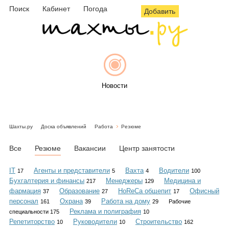
Поиск
Кабинет
Погода
Добавить
Новости
Шахты.ру
Доска объявлений
Работа
Резюме
Афиша
Все
Резюме
Вакансии
Центр занятости
IT
Агенты и представители
Вахта
Водители
17
5
4
100
Бухгалтерия и финансы
Менеджеры
Медицина и
217
129
Объявления
фармация
Образование
HoReCa общепит
Офисный
37
27
17
персонал
Охрана
Работа на дому
161
39
29
Рабочие
Реклама и полиграфия
специальности 175
10
Репетиторство
Руководители
Строительство
10
10
162