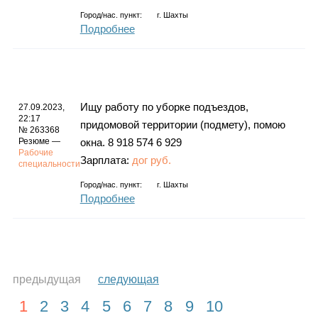
Город/нас. пункт:
г.
Шахты
Подробнее
Ищу работу по уборке подъездов,
27.09.2023,
22:17
придомовой территории (подмету), помою
№ 263368
Резюме —
окна. 8 918 574 6 929
Рабочие
Зарплата:
дог руб.
специальности
Город/нас. пункт:
г.
Шахты
Подробнее
предыдущая
следующая
1
2
3
4
5
6
7
8
9
10