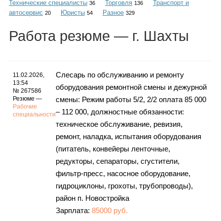
Технические специалисты
Торговля
Транспорт и
Каталог
36
136
автосервис
Юристы
Разное
20
54
329
Работа
резюме
— г. Шахты
Инфо
Слесарь по обслуживанию и ремонту
11.02.2026,
13:54
оборудования ремонтной смены и дежурной
№ 267586
Гороскоп
Резюме —
смены: Режим работы 5/2, 2/2 оплата 85 000
Рабочие
– 112 000, должностные обязанности:
специальности
техническое обслуживание, ревизия,
ремонт, наладка, испытания оборудования
Карты
(питатель, конвейеры ленточные,
редукторы, сепараторы, сгустители,
фильтр-пресс, насосное оборудование,
гидроциклоны, грохоты, трубопроводы),
Фотогалерея
район п. Новостройка
Зарплата:
85000 руб.