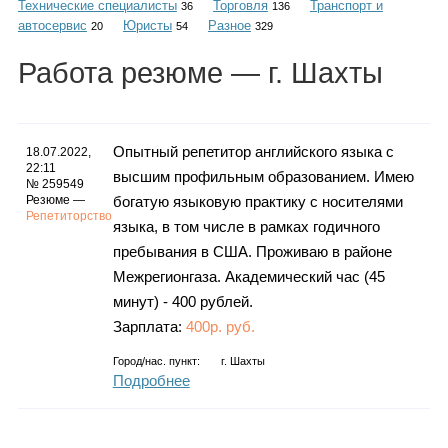
Технические специалисты
Торговля
Транспорт и
Каталог
36
136
автосервис
Юристы
Разное
20
54
329
Работа
резюме
— г. Шахты
Инфо
Опытный репетитор английского языка с
18.07.2022,
22:11
высшим профильным образованием. Имею
№ 259549
Гороскоп
Резюме —
богатую языковую практику с носителями
Репетиторство
языка, в том числе в рамках годичного
пребывания в США. Проживаю в районе
Межрегионгаза. Академический час (45
Карты
минут) - 400 рублей.
Зарплата:
400р. руб.
Город/нас. пункт:
г.
Шахты
Подробнее
Фотогалерея