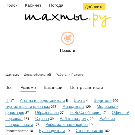
Поиск
Кабинет
Погода
Добавить
Новости
Шахты.ру
Доска объявлений
Работа
Резюме
Афиша
Все
Резюме
Вакансии
Центр занятости
IT
Агенты и представители
Вахта
Водители
17
5
4
100
Бухгалтерия и финансы
Менеджеры
Медицина и
217
129
Объявления
фармация
Образование
HoReCa общепит
Офисный
37
27
17
персонал
Охрана
Работа на дому
Рабочие
161
39
29
специальности
Реклама и полиграфия
175
10
Руководители
Строительство
Репетиторство 10
10
162