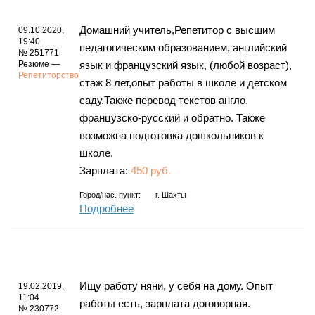
Домашний учитель,Репетитор с высшим
09.10.2020,
19:40
педагогическим образованием, английский
№ 251771
Резюме —
язык и французский язык, (любой возраст),
Репетиторство
стаж 8 лет,опыт работы в школе и детском
саду.Также перевод текстов англо,
французско-русский и обратно. Также
возможна подготовка дошкольников к
школе.
Зарплата:
450 руб.
Город/нас. пункт:
г.
Шахты
Подробнее
Ищу работу няни, у себя на дому. Опыт
19.02.2019,
11:04
работы есть, зарплата договорная.
№ 230772