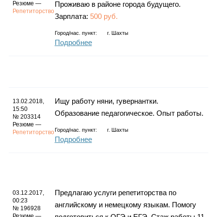
Резюме —
Проживаю в районе города будущего.
Репетиторство
Зарплата:
500 руб.
Город/нас. пункт:
г.
Шахты
Подробнее
Ищу работу няни, гувернантки.
13.02.2018,
15:50
Образование педагогическое. Опыт работы.
№ 203314
Резюме —
Город/нас. пункт:
г.
Шахты
Репетиторство
Подробнее
Предлагаю услуги репетиторства по
03.12.2017,
00:23
английскому и немецкому языкам. Помогу
№ 196928
Резюме —
подготовиться к ОГЭ и ЕГЭ. Стаж работы 11