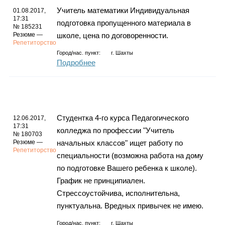
Учитель математики Индивидуальная
01.08.2017,
17:31
подготовка пропущенного материала в
№ 185231
Резюме —
школе, цена по договоренности.
Репетиторство
Город/нас. пункт:
г.
Шахты
Подробнее
Студентка 4-го курса Педагогического
12.06.2017,
17:31
колледжа по профессии "Учитель
№ 180703
Резюме —
начальных классов" ищет работу по
Репетиторство
специальности (возможна работа на дому
по подготовке Вашего ребенка к школе).
График не принципиален.
Стрессоустойчива, исполнительна,
пунктуальна. Вредных привычек не имею.
Город/нас. пункт:
г.
Шахты