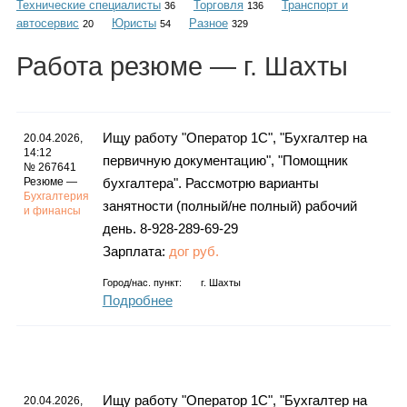
Технические специалисты
Торговля
Транспорт и
Каталог
36
136
автосервис
Юристы
Разное
20
54
329
Работа
резюме
— г. Шахты
Инфо
Ищу работу "Оператор 1С", "Бухгалтер на
20.04.2026,
14:12
первичную документацию", "Помощник
№ 267641
Гороскоп
Резюме —
бухгалтера". Рассмотрю варианты
Бухгалтерия
занятности (полный/не полный) рабочий
и финансы
день. 8-928-289-69-29
Зарплата:
дог руб.
Карты
Город/нас. пункт:
г.
Шахты
Подробнее
Фотогалерея
Ищу работу "Оператор 1С", "Бухгалтер на
20.04.2026,