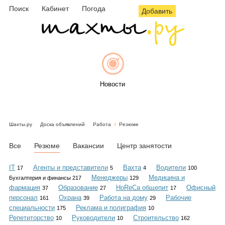
Поиск
Кабинет
Погода
Добавить
Новости
Шахты.ру
Доска объявлений
Работа
Резюме
Афиша
Все
Резюме
Вакансии
Центр занятости
IT
Агенты и представители
Вахта
Водители
17
5
4
100
Менеджеры
Медицина и
Бухгалтерия и финансы 217
129
Объявления
фармация
Образование
HoReCa общепит
Офисный
37
27
17
персонал
Охрана
Работа на дому
Рабочие
161
39
29
специальности
Реклама и полиграфия
175
10
Репетиторство
Руководители
Строительство
10
10
162