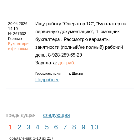
Ищу работу "Оператор 1С", "Бухгалтер на
20.04.2026,
14:10
первичную документацию", "Помощник
№ 267632
Резюме —
бухгалтера". Рассмотрю варианты
Бухгалтерия
занятности (полный/не полный) рабочий
и финансы
день. 8-928-289-69-29
Зарплата:
дог руб.
Город/нас. пункт:
г.
Шахты
Подробнее
предыдущая
следующая
1
2
3
4
5
6
7
8
9
10
объявления: 1-10 из 217