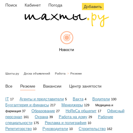
Поиск
Кабинет
Погода
Добавить
Новости
Шахты.ру
Доска объявлений
Работа
Резюме
Афиша
Все
Резюме
Вакансии
Центр занятости
IT
Агенты и представители
Вахта
Водители
17
5
4
100
Бухгалтерия и финансы
Менеджеры
217
129
Медицина и
Объявления
Образование
HoReCa общепит
Офисный
фармация 37
27
17
персонал
Охрана
Работа на дому
Рабочие
161
39
29
специальности
Реклама и полиграфия
175
10
Репетиторство
Руководители
Строительство
10
10
162