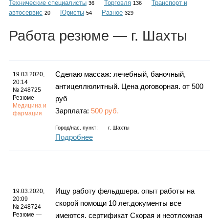
Технические специалисты
Торговля
Транспорт и
Каталог
36
136
автосервис
Юристы
Разное
20
54
329
Работа
резюме
— г. Шахты
Инфо
Сделаю массаж: лечебный, баночный,
19.03.2020,
20:14
антицеллюлитный. Цена договорная. от 500
№ 248725
Гороскоп
Резюме —
руб
Медицина и
Зарплата:
500 руб.
фармация
Город/нас. пункт:
г.
Шахты
Подробнее
Карты
Фотогалерея
Ищу работу фельдшера. опыт работы на
19.03.2020,
20:09
скорой помощи 10 лет.документы все
№ 248724
Резюме —
имеются. сертификат Скорая и неотложная