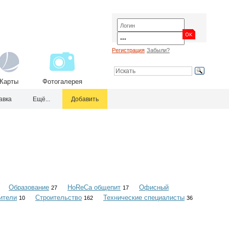
Регистрация
Забыли?
Карты
Фотогалерея
авка
Ещё...
Добавить
Образование
HoReCa общепит
Офисный
27
17
ители
Строительство
Технические специалисты
10
162
36