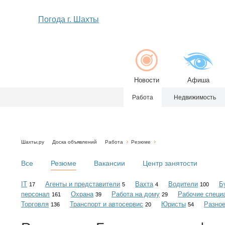
Погода г. Шахты
Новости
Афиша
Работа
Недвижимость
Шахты.ру
Доска объявлений
Работа
Резюме
Все
Резюме
Вакансии
Центр занятости
IT
Агенты и представители
Вахта
Водители
Б
17
5
4
100
персонал
Охрана
Работа на дому
Рабочие специ
161
39
29
Торговля
Транспорт и автосервис
Юристы
Разно
136
20
54