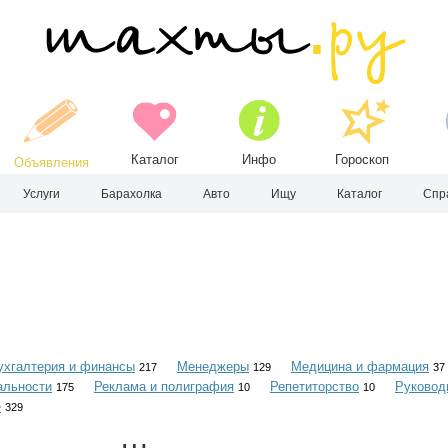
Каталог
Инфо
Гороскоп
Объявления
Услуги
Барахолка
Авто
Ищу
Каталог
Спр
ухгалтерия и финансы
Менеджеры
Медицина и фармация
217
129
37
альности
Реклама и полиграфия
Репетиторство
Руковод
175
10
10
е
329