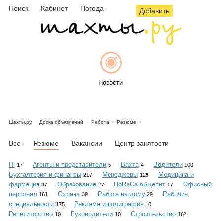
Поиск
Кабинет
Погода
Добавить
Новости
Шахты.ру
Доска объявлений
Работа
Резюме
Афиша
Все
Резюме
Вакансии
Центр занятости
IT
Агенты и представители
Вахта
Водители
17
5
4
100
Бухгалтерия и финансы
Менеджеры
Медицина и
217
129
Объявления
фармация
Образование
HoReCa общепит
Офисный
37
27
17
персонал
Охрана
Работа на дому
Рабочие
161
39
29
специальности
Реклама и полиграфия
175
10
Репетиторство
Руководители
Строительство
10
10
162