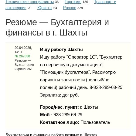
Технические специалисты
Торговля
Транспорт и
Каталог
36
136
автосервис
Юристы
Разное
20
54
329
Резюме — Бухгалтерия и
финансы в г. Шахты
Инфо
20.04.2026,
Ищу работу Шахты
14:11
№ 267638
Ищу работу "Оператор 1С", "Бухгалтер
Гороскоп
Резюме —
на первичную документацию",
Бухгалтерия
и финансы
"Помощник бухгалтера". Рассмотрю
варианты занятности (полный/не
полный) рабочий день. 8-928-289-69-29
Карты
Зарплата: дог руб.
Город/нас. пункт:
г.
Шахты
Моб.:
928-289-69-29
Фотогалерея
Контактное лицо:
Пользователь
Бухгалтерия и финансы работа резюме в Шахтах