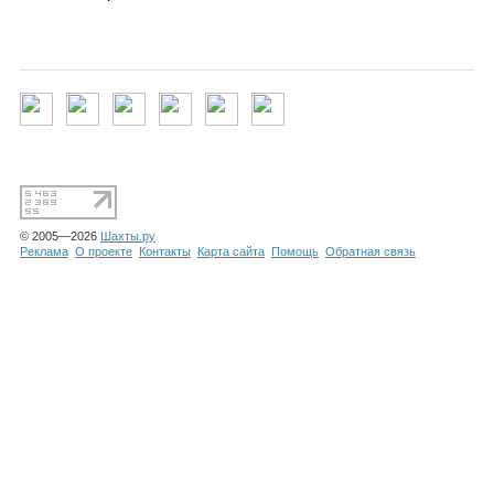
Каталог
Инфо
Гороскоп
© 2005—2026
Шахты.ру
Реклама
О проекте
Контакты
Карта сайта
Помощь
Обратная связь
Карты
Фотогалерея