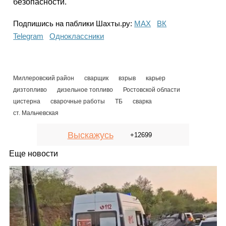
безопасности.
Подпишись на паблики Шахты.ру:
МАХ
ВК
Telegram
Одноклассники
Миллеровский район
сварщик
взрыв
карьер
дизтопливо
дизельное топливо
Ростовской области
цистерна
сварочные работы
ТБ
сварка
ст. Мальчевская
Выскажусь
+12699
Еще новости