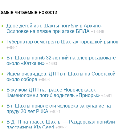
Самые читаемые новости
Двое детей из г. Шахты погибли в Архипо-
Осиповке на пляже при атаке БПЛА
+18348
Губернатор осмотрел в Шахтах городской рынок
+4884
В г. Шахты погиб 32-летний на электросамокате
около «Катюши»
+4693
Ищем очевидцев: ДТП в г. Шахты на Советской
около собора
+4598
В жутком ДТП на трассе Новочеркасск —
Каменоломни погиб водитель «Приоры»
+4581
В г. Шахты привлекли человека за купание на
пруду 20 лет РККА
+4021
В ДТП на трассе Шахты — Раздорская погибли
пассажиры Kia Ceed
+3952
38-летняя женщина пропала в Ростове-на-Дону