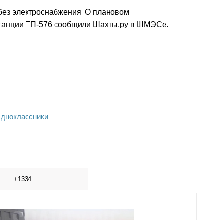
я без электроснабжения. О плановом
танции ТП-576 сообщили Шахты.ру в ШМЭСе.
дноклассники
+1334