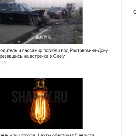
одитель и пассажир погибли под Ростовом-на-Дону,
резавшись на встречке в Geely
1181
емь улиц города Шахты обесточат 5 августа