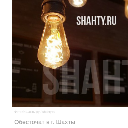
Фото © Шахты.ру / shahty.ru
Обесточат в г. Шахты