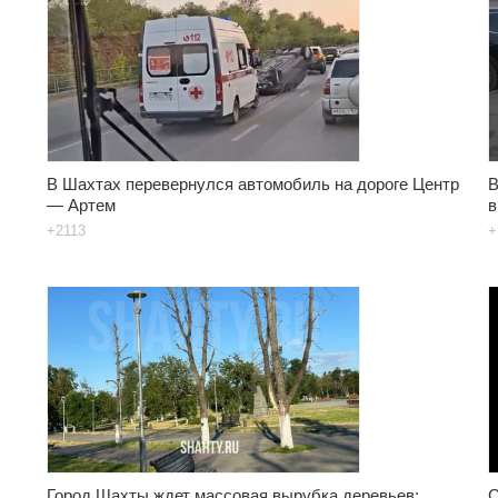
В Шахтах перевернулся автомобиль на дороге Центр
В
— Артем
в
+2113
+
Город Шахты ждет массовая вырубка деревьев:
С