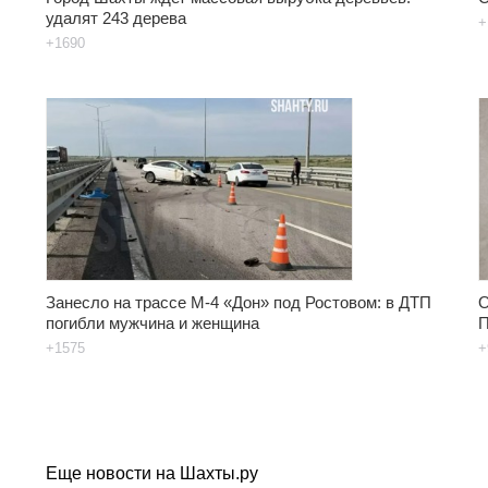
удалят 243 дерева
+
+1690
Занесло на трассе М-4 «Дон» под Ростовом: в ДТП
О
погибли мужчина и женщина
П
+1575
+
Еще новости на Шахты.ру