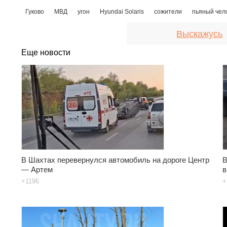
Гуково
МВД
угон
Hyundai Solaris
сожители
пьяный чел
Выскажусь
Еще новости
В Шахтах перевернулся автомобиль на дороге Центр
В
— Артем
в
+1196
+