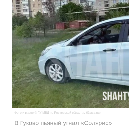
Фото и видео © ГУ МВД по Ростовской области / 61мвд.рф
В Гуково пьяный угнал «Солярис»