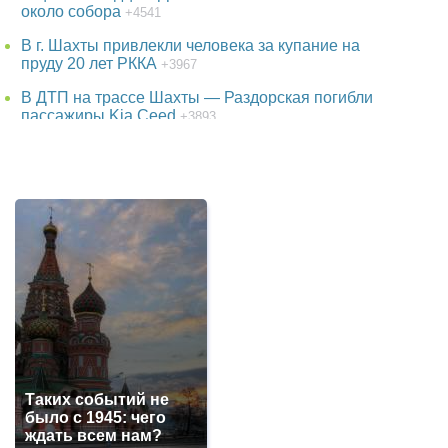
около собора
+4541
В г. Шахты привлекли человека за купание на
пруду 20 лет РККА
+3967
В ДТП на трассе Шахты — Раздорская погибли
пассажиры Kia Ceed
+3893
38-летняя женщина пропала в Ростове-на-Дону
+3757
В парке г. Шахты появится огромный фонтан
+3753
Детская шалость обернулась гибелью школьника
в Ростовской области
+3534
Утонул в аквапарке 3-летний малыш в Батайске
в Ростовской области
+3248
Про убытки жителей г. Шахты из-за проблем с
электричеством
+3084
Таких событий не
В г. Шахты погиб 26-летний мотоциклист на
было с 1945: чего
мотоцикле FX MOTO
+3072
ждать всем нам?