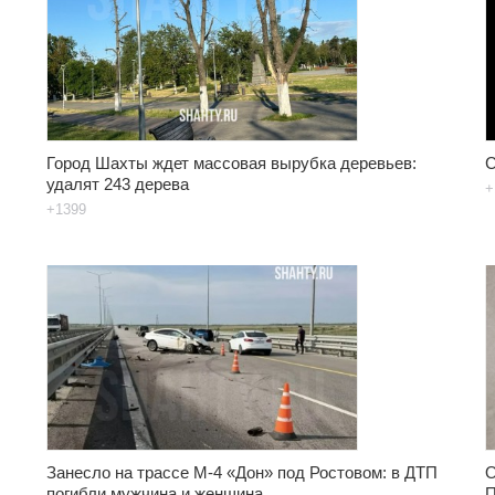
Город Шахты ждет массовая вырубка деревьев:
С
удалят 243 дерева
+
+1399
Занесло на трассе М-4 «Дон» под Ростовом: в ДТП
О
погибли мужчина и женщина
П