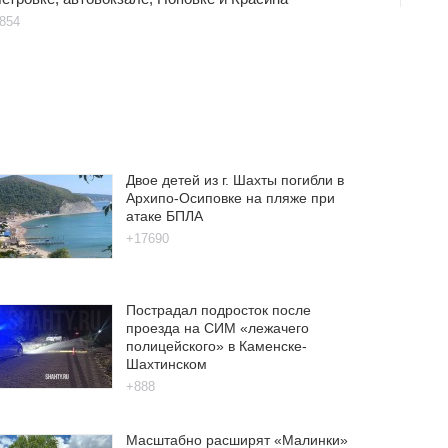
854
Двое детей из г. Шахты погибли в
Архипо-Осиповке на пляже при
атаке БПЛА
+17690
Пострадал подросток после
проезда на СИМ «лежачего
полицейского» в Каменске-
Шахтинском
+888
Масштабно расширят «Малинки»