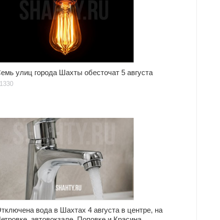
емь улиц города Шахты обесточат 5 августа
1330
тключена вода в Шахтах 4 августа в центре, на
етровке, автовокзале, Поповке и Красина