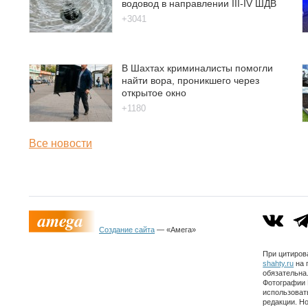
водовод в направлении III-IV ШДВ
+3041
В Шахтах криминалисты помогли
найти вора, проникшего через
открытое окно
+1180
Все новости
Создание сайта
— «Амега»
При цитиров
shahty.ru
на 
обязательна
Фотографии 
использоват
редакции. Но