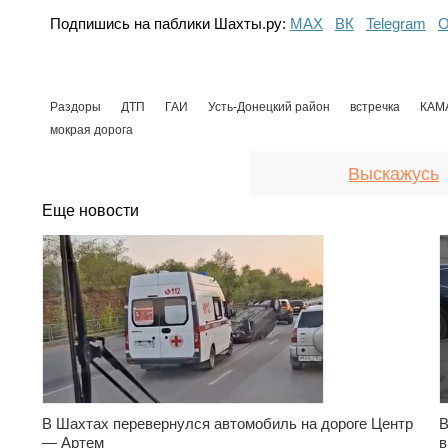
Подпишись на паблики Шахты.ру:
МАХ
ВК
Telegram
О
Раздоры
ДТП
ГАИ
Усть-Донецкий район
встречка
КАМ
мокрая дорога
Выскажусь
Еще новости
В Шахтах перевернулся автомобиль на дороге Центр
В
— Артем
в