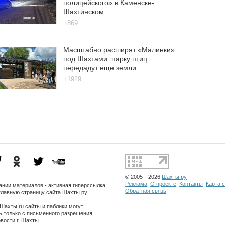
полицейского» в Каменске-
Шахтинском
+869
Масштабно расширят «Малинки»
под Шахтами: парку птиц
передадут еще земли
+1929
© 2005—2026
Шахты.ру
Реклама
О проекте
Контакты
Карта 
ании материалов - активная гиперссылка
Обратная связь
главную страницу сайта Шахты.ру
.
Шахты.ru сайты и паблики могут
ь только с письменного разрешения
вости г. Шахты.