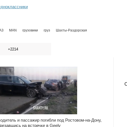
дноклассники
АЗ
MAN
грузовики
груз
Шахты-Раздорская
+2214
одитель и пассажир погибли под Ростовом-на-Дону,
резавшись на встречке в Geely