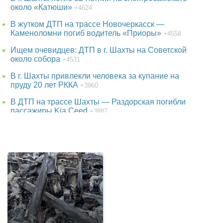
около «Катюши»
+4624
В жутком ДТП на трассе Новочеркасск —
Каменоломни погиб водитель «Приоры»
+4558
Ищем очевидцев: ДТП в г. Шахты на Советской
около собора
+4531
В г. Шахты привлекли человека за купание на
пруду 20 лет РККА
+3960
В ДТП на трассе Шахты — Раздорская погибли
пассажиры Kia Ceed
+3887
В парке г. Шахты появится огромный фонтан
+3750
38-летняя женщина пропала в Ростове-на-Дону
+3750
Детская шалость обернулась гибелью школьника
в Ростовской области
+3531
Утонул в аквапарке 3-летний малыш в Батайске
в Ростовской области
+3247