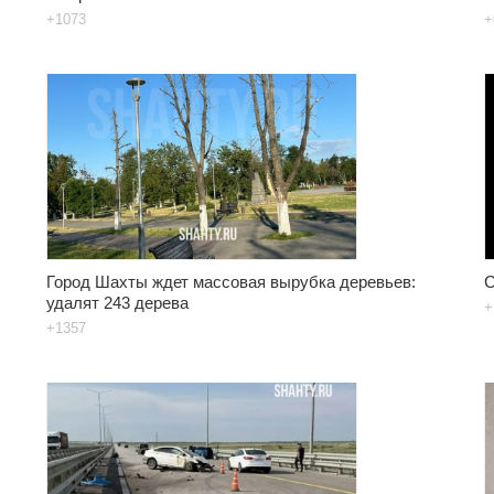
+1073
+
Город Шахты ждет массовая вырубка деревьев:
С
удалят 243 дерева
+
+1357