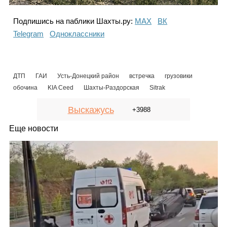
Подпишись на паблики Шахты.ру:
МАХ
ВК
Telegram
Одноклассники
ДТП
ГАИ
Усть-Донецкий район
встречка
грузовики
обочина
KIA Ceed
Шахты-Раздорская
Sitrak
Выскажусь
+3988
Еще новости