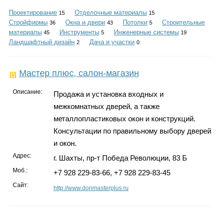
Каталог
Проектирование
Отделочные материалы
15
15
Стройфирмы
Окна и двери
Потолки
Строительные
36
43
5
материалы
Инструменты
Инженерные системы
45
5
19
Ландшафтный дизайн
Дача и участки
2
0
Инфо
Мастер плюс, салон-магазин
Описание:
Продажа и установка входных и
Гороскоп
межкомнатных дверей, а также
металлопластиковых окон и конструкций.
Консультации по правильному выбору дверей
и окон.
Карты
Адрес:
г. Шахты, пр-т Победа Революции, 83 Б
Моб.:
+7 928 229-83-66, +7 928 229-83-45
Сайт:
http://www.donmasterplus.ru
Фотогалерея