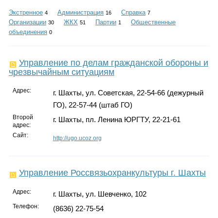
Каталог
Экстренное
Администрация
Справка
4
16
7
Организации
ЖКХ
Партии
Общественные
30
51
1
объединения
0
Инфо
Управление по делам гражданской обороны и
чрезвычайным ситуациям
Адрес:
г. Шахты, ул. Советская, 22-54-66 (дежурный
Гороскоп
ГО), 22-57-44 (штаб ГО)
Второй
г. Шахты, пл. Ленина ЮРГТУ, 22-21-61
адрес:
Сайт:
http://ugo.ucoz.org
Карты
Управление Россвязьохранкультуры г. Шахты
Фотогалерея
Адрес:
г. Шахты, ул. Шевченко, 102
Телефон:
(8636) 22-75-54